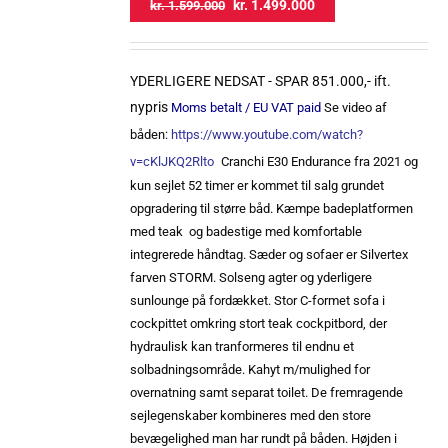
Original
Current
kr.
1.499.000
kr.
1.599.000
price
price
was:
is:
kr. 1.599.000.
kr. 1.499.000.
YDERLIGERE NEDSAT - SPAR 851.000,- ift.
nypris
Moms betalt / EU VAT paid
Se video af
båden:
https://www.youtube.com/watch?
v=cKlJKQ2Rlto
Cranchi E30 Endurance fra 2021 og
kun sejlet 52 timer er kommet til salg grundet
opgradering til større båd.
Kæmpe badeplatformen
med teak og badestige med komfortable
integrerede håndtag. Sæder og sofaer er Silvertex
farven STORM. Solseng agter og yderligere
sunlounge på fordækket. Stor C-formet sofa i
cockpittet omkring stort teak cockpitbord, der
hydraulisk kan tranformeres til endnu et
solbadningsområde. Kahyt m/mulighed for
overnatning samt separat toilet.
De fremragende
sejlegenskaber kombineres med den store
bevægelighed man har rundt på båden. Højden i