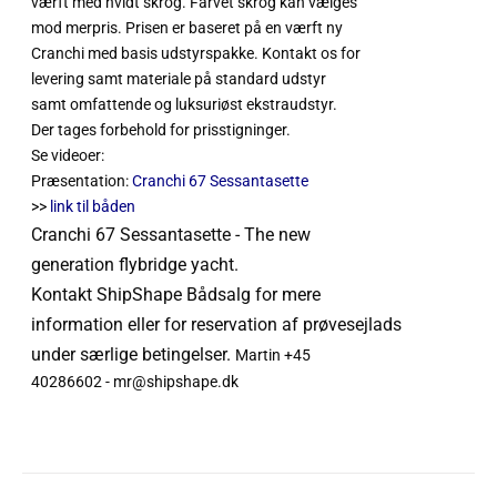
værft med hvidt skrog. Farvet skrog kan vælges
mod merpris. Prisen er baseret på en værft ny
Cranchi med basis udstyrspakke. Kontakt os for
levering samt materiale på standard udstyr
samt omfattende og luksuriøst ekstraudstyr.
Der tages forbehold for prisstigninger.
Se videoer:
Præsentation:
Cranchi 67 Sessantasette
>>
link til båden
Cranchi 67 Sessantasette - The new
generation flybridge yacht.
Kontakt
ShipShape
Bådsalg
for mere
information
eller
for
reservation
af
prøvesejlads
under særlige betingelser.
Martin +45
40286602 - mr@shipshape.dk