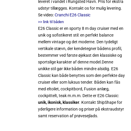
leveret i vandet i Rungsted Havn. Pris for ekstra
udstyr tillægges. Kontakt os for mulig levering.
Se video:
Cranchi E26 Classic
>> link til båden
E26 Classic er en sporty 8 m day cruiser med en
unik og sofistikeret stil: en perfekt balance
mellem vintage og det moderne. Den tydeligt
vertikale stævn, der kendetegner bådens profil,
bestemmer ved første øjekast den klassiske og
sportslige karakter af denne model.Denne
unikke stil gør ikke båden mindre alsidig. E26
Classic kan både benyttes som den perfekte day
cruiser eller som luksus tender. Båden kan fås
med eltoilet, cockpitbord, Fusion anlæg,
cockpittelt, teak m.m.m. Dette er E26 Classic:
unik, ikonisk, klassiker
. Kontakt ShipShape for
yderligere information og priser på ekstraudstyr
samt reservation af prøvesejlads.