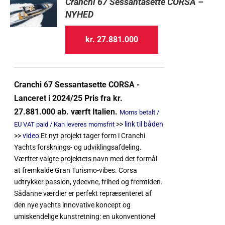
Cranchi 67 Sessantasette CORSA –
NYHED
kr.
27.881.000
Cranchi 67 Sessantasette CORSA -
Lanceret i 2024/25 Pris fra kr.
27.881.000 ab. værft Italien.
Moms betalt /
>>
link til båden
EU VAT paid / Kan leveres momsfrit
>>
video
Et nyt projekt tager form i Cranchi
Yachts forsknings- og udviklingsafdeling.
Værftet valgte projektets navn med det formål
at fremkalde Gran Turismo-vibes. Corsa
udtrykker passion, ydeevne, frihed og fremtiden.
Sådanne værdier er perfekt repræsenteret af
den nye yachts innovative koncept og
umiskendelige kunstretning: en ukonventionel