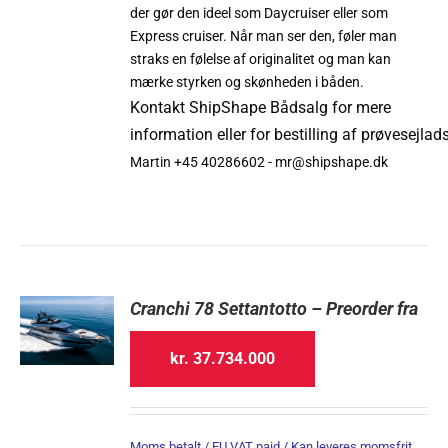
der gør den ideel som Daycruiser eller som
Express cruiser. Når man ser den, føler man
straks en følelse af originalitet og man kan
mærke styrken og skønheden i båden.
Kontakt
ShipShape
Bådsalg
for mere
information
eller
for
bestilling
af
prøvesejlad
Martin +45 40286602 - mr@shipshape.dk
Cranchi 78 Settantotto – Preorder fra
kr.
37.734.000
Moms betalt / EU VAT paid / Kan leveres momsfrit