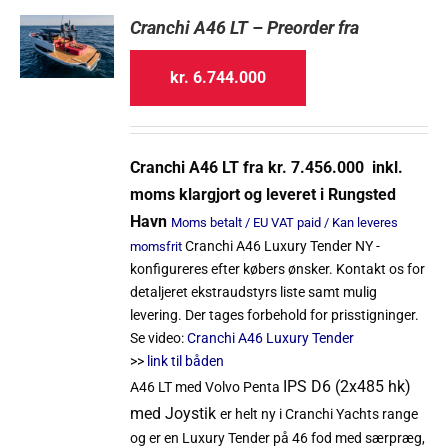
Cranchi A46 LT – Preorder fra
kr.
6.744.000
Cranchi A46 LT fra kr. 7.456.000 inkl.
moms klargjort og leveret i Rungsted
Havn
Moms betalt / EU VAT paid / Kan leveres
Cranchi A46 Luxury Tender NY -
momsfrit
konfigureres efter købers ønsker. Kontakt os for
detaljeret ekstraudstyrs liste samt mulig
levering. Der tages forbehold for prisstigninger.
Se video:
Cranchi A46 Luxury Tender
>>
link til båden
IPS
D6 (2x485 hk)
A46 LT med Volvo Penta
med Joystik
er helt ny i Cranchi Yachts range
og er en Luxury Tender på 46 fod med særpræg,