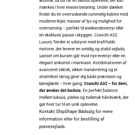
æstetik, så du får en luksus oplevelse, der kan
mærkes i hver eneste berøring. Under dækket
finder du en overraskende rummelig kabine med
moderne linjer, masser af lys og mulighed for
overnatning – perfekt til weekendeventyr eller
en eksklusiv pause i skyggen. Cranchi A32
Luxury Tender er udstyret med kraftfulde
motorer, der leverer en smidig og stabil sejlads,
uanset om kursen går mod nye eventyr eller en
elegant ankomst i marinaen. Kombinationen af
avanceret teknik, sikker manøvrering og et
strømlinet skrog giver dig både præcision og
køreglæde – hver gang.
Cranchi A32 – for dem,
der ønsker det bedste.
En perfekt balance
mellem luksus, ydelse og italiensk håndværk, der
gør hver tur til en unik oplevelse.
Kontakt ShipShape Bådsalg for mere
information eller for bestilling af
prøvesejlads.