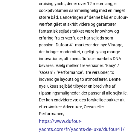
cruising yacht, der er over 12 meter lang, er
cockpitvolumen sammenlignelig med en meget
større båd. Lanceringen af denne båd er Dufour-
værftet gået et skridt videre og garanterer
fantastisk sejlads takket være knowhow og
erfaring fra et værft, der har sejlads som
passion. Dufour 41 markerer den nye Vintage,
der bringer modernitet, rigeligt lys og mange
innovationer, alt imens Dufour-mærkets DNA
bevares. Vælg mellem tre versioner: "Easy" /
"Ocean" / "Performance". Tre versioner, to
indvendige layouts og to atmosfærer. Denne
nye luksus sejlbåd tilbyder en bred vifte af
tilpasningsmuligheder, der passer til alle sejlstile.
Der kan endvidere vælges forskellige pakker alt
efter ønsker: Adventure, Ocean eller
Performance,
https://www.dufour-
yachts.com/fr/yachts-de-luxe/dufour41/