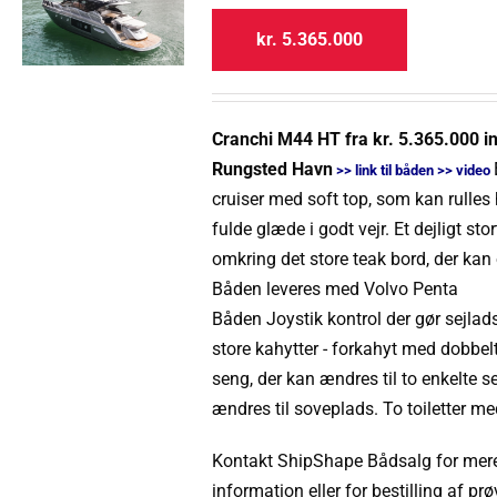
kr.
5.365.000
Cranchi M44 HT fra kr. 5.365.000 in
Rungsted Havn
>>
link til båden
>> video
cruiser med soft top, som kan rulles 
fulde glæde i godt vejr. Et dejligt st
omkring det store teak
bord
,
der
kan
Båden
leveres med Volvo Penta
Båden
Joystik
kontrol
der
gør
sejlad
store kahytter - forkahyt med dobbel
seng, der kan ændres til to enkelte 
ændres til soveplads. To toiletter me
Kontakt
ShipShape
Bådsalg
for mer
information
eller
for
bestilling
af
prø