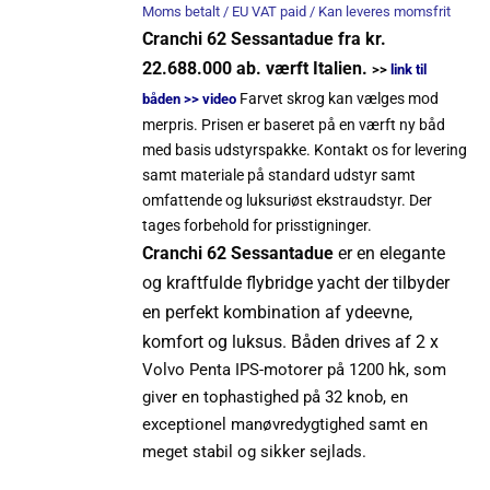
Moms betalt / EU VAT paid / Kan leveres momsfrit
Cranchi 62 Sessantadue fra kr.
22.688.000 ab. værft Italien.
>>
link til
Farvet skrog kan vælges mod
båden
>> video
merpris. Prisen er baseret på en værft ny båd
med basis udstyrspakke. Kontakt os for levering
samt materiale på standard udstyr samt
omfattende og luksuriøst ekstraudstyr. Der
tages forbehold for prisstigninger.
Cranchi 62 Sessantadue
er en elegante
og kraftfulde flybridge yacht der tilbyder
en perfekt kombination af ydeevne,
komfort og luksus.
Båden drives af 2 x
Volvo Penta IPS-motorer på 1200 hk, som
giver en tophastighed på 32 knob, en
exceptionel manøvredygtighed samt en
meget stabil og sikker sejlads.