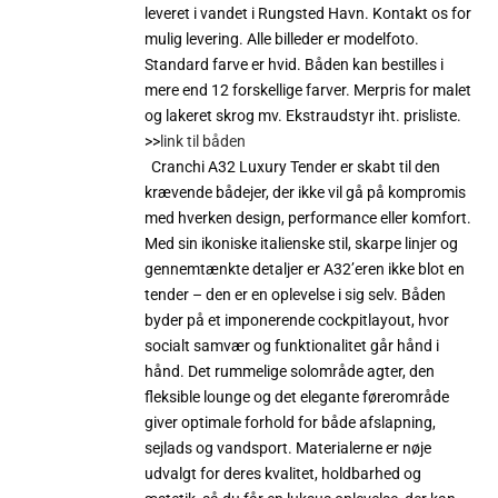
leveret i vandet i Rungsted Havn. Kontakt os for
mulig levering. Alle billeder er modelfoto.
Standard farve er hvid. Båden kan bestilles i
mere end 12 forskellige farver. Merpris for malet
og lakeret skrog mv. Ekstraudstyr iht. prisliste.
>>
link til båden
Cranchi A32 Luxury Tender er skabt til den
krævende bådejer, der ikke vil gå på kompromis
med hverken design, performance eller komfort.
Med sin ikoniske italienske stil, skarpe linjer og
gennemtænkte detaljer er A32’eren ikke blot en
tender – den er en oplevelse i sig selv. Båden
byder på et imponerende cockpitlayout, hvor
socialt samvær og funktionalitet går hånd i
hånd. Det rummelige solområde agter, den
fleksible lounge og det elegante førerområde
giver optimale forhold for både afslapning,
sejlads og vandsport. Materialerne er nøje
udvalgt for deres kvalitet, holdbarhed og