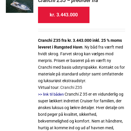
Cranchi Z35 – preorder fra
kr.
3.443.000
Cranchi Z35 fra kr. 3.443.000 inkl. 25 % moms
leveret i Rungsted Havn
. Ny båd fra værft med
hvidt skrog. Farvet skrog kan vælges mod
merpris. Prisen er baseret på en værft ny
Cranchi med basis udstyrspakke. Kontakt os for
materiale på standard udstyr samt omfattende
og luksuriøst ekstraudstyr.
Virtual tour:
Cranchi Z35
Cranchi Z 35 er en vidunderlig og
>> link til båden
super lækkert indrettet Cruiser for familien, der
ønskes luksus og lækre detaljer. Hver detalje om
bord peger på kvalitet, sikkerhed,
bekvemmelighed og komfort. Nem at håndtere,
hurtig at komme ind og ud af havnen med,