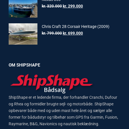
kr. 1.599.000.
kr. 1.499.000.
Original
Current
kr.
320.000
kr.
299.000
price
price
was:
is:
kr. 320.000.
kr. 299.000.
Chris Craft 28 Corsair Heritage (2009)
Original
Current
kr.
799.000
kr.
699.000
price
price
was:
is:
kr. 799.000.
kr. 699.000.
OM SHIPSHAPE
ShipShape er et ledende firma, der forhandler Cranchi, Dufour
og Rhea og formidler brugte sejl- og motorbåde. ShipShape
opbevarer både med og uden mast hele året og sælger alle
former for bådudstyr og tilbehør som GPS fra Garmin, Fusion,
Raymarine, B&G, Navionics og nautisk beklædning.