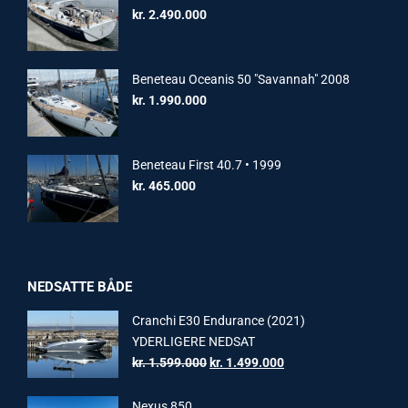
kr.
2.490.000
Beneteau Oceanis 50 "Savannah" 2008
kr.
1.990.000
Beneteau First 40.7 • 1999
kr.
465.000
NEDSATTE BÅDE
Cranchi E30 Endurance (2021)
YDERLIGERE NEDSAT
Original
Current
kr.
1.599.000
kr.
1.499.000
price
price
was:
is:
Nexus 850