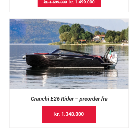
Original
Current
kr.
1.499.000
kr.
1.599.000
price
price
was:
is:
kr. 1.599.000.
kr. 1.499.000.
Cranchi E26 Rider – preorder fra
kr.
1.348.000