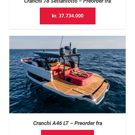
Cranchi 78 Settantotto – Preorder fra
kr.
37.734.000
Cranchi A46 LT – Preorder fra