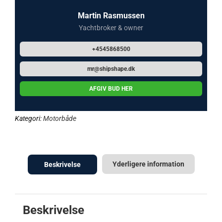
Martin Rasmussen
Yachtbroker & owner
+4545868500
mr@shipshape.dk
AFGIV BUD HER
Kategori:
Motorbåde
Yderligere information
Beskrivelse
Beskrivelse