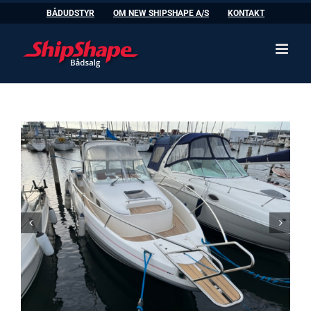
Skip
BÅDUDSTYR
OM NEW SHIPSHAPE A/S
KONTAKT
to
content

