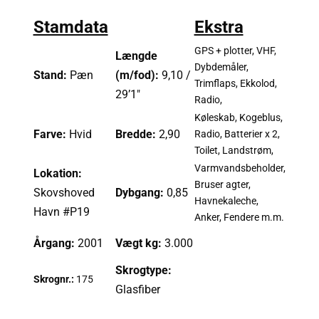
Stamdata
Ekstra
GPS + plotter, VHF,
Længde
Dybdemåler,
Stand:
Pæn
(m/fod):
9,10 /
Trimflaps, Ekkolod,
29’1″
Radio,
Køleskab, Kogeblus,
Farve:
Hvid
Bredde:
2,90
Radio, Batterier x 2,
Toilet, Landstrøm,
Varmvandsbeholder,
Lokation:
Bruser agter,
Skovshoved
Dybgang:
0,85
Havnekaleche,
Havn #P19
Anker, Fendere m.m.
Årgang:
2001
Vægt kg:
3.000
Skrogtype:
Skrognr.:
175
Glasfiber