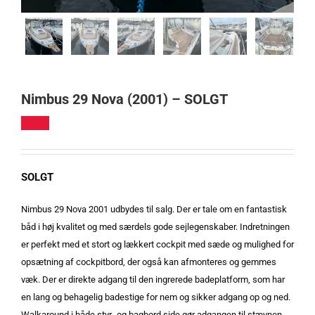
Nimbus 29 Nova (2001) – SOLGT
SOLGT
Nimbus 29 Nova 2001 udbydes til salg. Der er tale om en fantastisk
båd i høj kvalitet og med særdels gode sejlegenskaber. Indretningen
er perfekt med et stort og lækkert cockpit med sæde og mulighed for
opsætning af cockpitbord, der også kan afmonteres og gemmes
væk. Der er direkte adgang til den ingrerede badeplatform, som har
en lang og behagelig badestige for nem og sikker adgang op og ned.
Walkaround i både styr- og bagbord side gør adgangen til stævnen