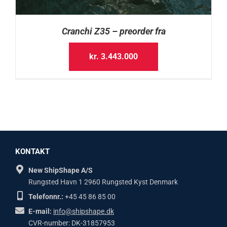
Cranchi Z35 – preorder fra
kr.
3.443.000
KONTAKT
New ShipShape A/S
Rungsted Havn 1 2960 Rungsted Kyst Denmark
Telefonnr.:
+45 45 86 85 00
E-mail:
info@shipshape.dk
CVR-number: DK-31857953