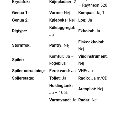
Krydsfok:
Køjepladser:
2
– Raytheon 520
Genua 1:
Varme:
Nej
Kompas:
Ja, 1
Genua 2:
Køleboks:
Nej
Log:
Ja
Køleaggregat:
Rigtype:
Ekkolod:
Ja
Ja
Fiskeekkolod:
Stormfok:
Pantry:
Nej
Nej
Komfur:
Ja –
Vindinstrument:
Spiler:
kogeblus
Nej
Spiler udrustning:
Ferskvand:
Ja
VHF:
Ja
Spilerstage:
Toilet:
Ja
Radio:
Ja m/CD
Holdingtank:
Autopilot:
Nej
Ja – 106L
Varmtvand:
Ja
Radar:
Nej