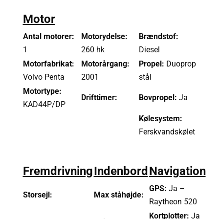
Motor
Antal motorer:
Motorydelse:
Brændstof:
1
260 hk
Diesel
Motorfabrikat:
Motorårgang:
Propel:
Duoprop
Volvo Penta
2001
stål
Motortype:
Drifttimer:
Bovpropel:
Ja
KAD44P/DP
Kølesystem:
Ferskvandskølet
Fremdrivning
Indenbord
Navigation
GPS:
Ja –
Storsejl:
Max ståhøjde:
Raytheon 520
Kortplotter:
Ja