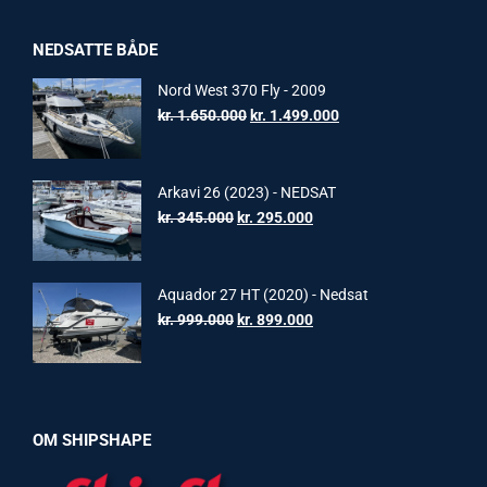
NEDSATTE BÅDE
Nord West 370 Fly - 2009
Original
Current
kr.
1.650.000
kr.
1.499.000
price
price
was:
is:
kr. 1.650.000.
kr. 1.499.000.
Arkavi 26 (2023) - NEDSAT
Original
Current
kr.
345.000
kr.
295.000
price
price
was:
is:
kr. 345.000.
kr. 295.000.
Aquador 27 HT (2020) - Nedsat
Original
Current
kr.
999.000
kr.
899.000
price
price
was:
is:
kr. 999.000.
kr. 899.000.
OM SHIPSHAPE