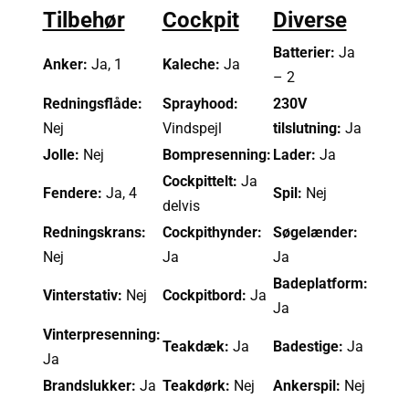
Tilbehør
Cockpit
Diverse
Batterier:
Ja
Anker:
Ja, 1
Kaleche:
Ja
– 2
Redningsflåde:
Sprayhood:
230V
Nej
Vindspejl
tilslutning:
Ja
Jolle:
Nej
Bompresenning:
Lader:
Ja
Cockpittelt:
Ja
Fendere:
Ja, 4
Spil:
Nej
delvis
Redningskrans:
Cockpithynder:
Søgelænder:
Nej
Ja
Ja
Badeplatform:
Vinterstativ:
Nej
Cockpitbord:
Ja
Ja
Vinterpresenning:
Teakdæk:
Ja
Badestige:
Ja
Ja
Brandslukker:
Ja
Teakdørk:
Nej
Ankerspil:
Nej