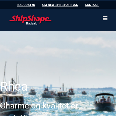
Skip
BÅDUDSTYR
OM NEW SHIPSHAPE A/S
KONTAKT
to
content
Rhea
Charme og kvalitet er