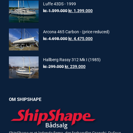
Luffe 43DS - 1999
Original
Current
kr.
1.599.000
kr.
1.399.000
price
price
was:
is:
kr. 1.599.000.
kr. 1.399.000.
Arcona 465 Carbon - (price reduced)
Original
Current
kr.
4.698.000
kr.
4.475.000
price
price
was:
is:
kr. 4.698.000.
kr. 4.475.000.
Hallberg Rassy 312 Mk I (1985)
Original
Current
kr.
299.000
kr.
239.000
price
price
was:
is:
kr. 299.000.
kr. 239.000.
OM SHIPSHAPE
ShipShape er et ledende firma, der forhandler Cranchi, Dufour