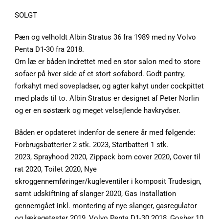
SOLGT
Pæn og velholdt Albin Stratus 36 fra 1989 med ny Volvo
Penta D1-30 fra 2018.
Om læ er båden indrettet med en stor salon med to store
sofaer på hver side af et stort sofabord. Godt pantry,
forkahyt med sovepladser, og agter kahyt under cockpittet
med plads til to. Albin Stratus er designet af Peter Norlin
og er en søstærk og meget velsejlende havkrydser.
Båden er opdateret indenfor de senere år med følgende:
Forbrugsbatterier 2 stk. 2023, Startbatteri 1 stk.
2023, Sprayhood 2020, Zippack bom cover 2020, Cover til
rat 2020, Toilet 2020, Nye
skroggennemføringer/kugleventiler i komposit Trudesign,
samt udskiftning af slanger 2020, Gas installation
gennemgået inkl. montering af nye slanger, gasregulator
og lækagetester 2019, Volvo Penta D1-30 2018, Gosher 10