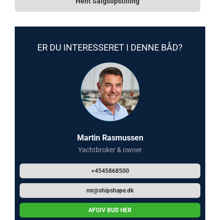
Hent Salgsopstilling
ER DU INTERESSERET I DENNE BÅD?
Martin Rasmussen
Yachtbroker & owner
+4545868500
mr@shipshape.dk
AFGIV BUD HER