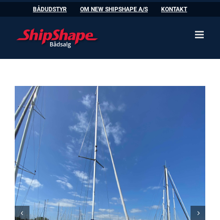
Skip
BÅDUDSTYR
OM NEW SHIPSHAPE A/S
KONTAKT
to
content

