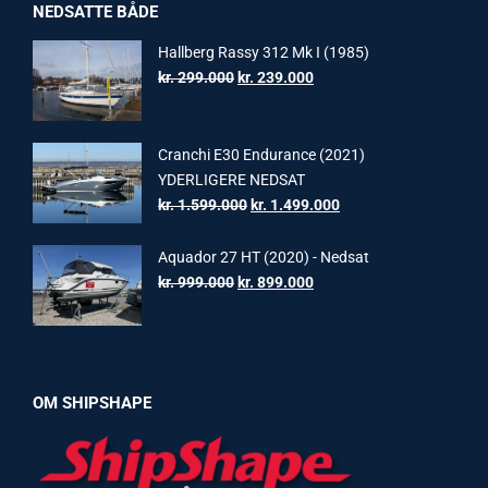
NEDSATTE BÅDE
Hallberg Rassy 312 Mk I (1985)
Original
Current
kr.
299.000
kr.
239.000
price
price
was:
is:
kr. 299.000.
kr. 239.000.
Cranchi E30 Endurance (2021)
YDERLIGERE NEDSAT
Original
Current
kr.
1.599.000
kr.
1.499.000
price
price
was:
is:
Aquador 27 HT (2020) - Nedsat
kr. 1.599.000.
kr. 1.499.000.
Original
Current
kr.
999.000
kr.
899.000
price
price
was:
is:
kr. 999.000.
kr. 899.000.
OM SHIPSHAPE