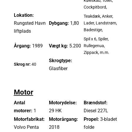
Køleskab, Toilet,
Cockpitbord,
Lokation:
Teakdæk, Anker,
Rungsted Havn
Dybgang:
1,80
Lader, Landstrøm,
Badestige,
liftplads
Spil x 6, Spiler,
Årgang:
1989
Vægt kg:
5.200
Rullegenua,
Zippack, m.m.
Skrogtype:
Skrog nr:
40
Glasfiber
Motor
Antal
Motorydelse:
Brændstof:
motorer:
1
29 HK
Diesel 227L
Motorfabrikat:
Motorårgang:
Propel:
3-bladet
Volvo Penta
2018
folde