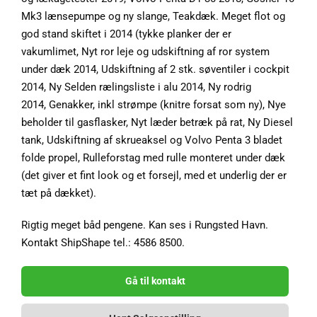
Mk3 lænsepumpe og ny slange, Teakdæk. Meget flot og
god stand skiftet i 2014 (tykke planker der er
vakumlimet, Nyt ror leje og udskiftning af ror system
under dæk 2014, Udskiftning af 2 stk. søventiler i cockpit
2014, Ny Selden rælingsliste i alu 2014, Ny rodrig
2014, Genakker, inkl strømpe (knitre forsat som ny), Nye
beholder til gasflasker, Nyt læder betræk på rat, Ny Diesel
tank, Udskiftning af skrueaksel og Volvo Penta 3 bladet
folde propel, Rulleforstag med rulle monteret under dæk
(det giver et fint look og et forsejl, med et underlig der er
tæt på dækket).
Rigtig meget båd pengene. Kan ses i Rungsted Havn.
Kontakt ShipShape tel.: 4586 8500.
Gå til kontakt