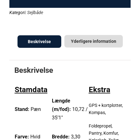
Kategori:
Sejlbåde
Yderligere information
Beskrivelse
Beskrivelse
Stamdata
Ekstra
Længde
GPS + kortplotter,
Stand:
Pæn
(m/fod):
10,72 /
Kompas,
35’1″
Foldepropel,
Pantry, Komfur,
Farve:
Hvid
Bredde:
3,30