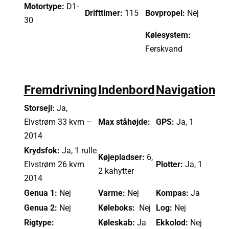
Motortype:
D1-
Drifttimer:
115
Bovpropel:
Nej
30
Kølesystem:
Ferskvand
Fremdrivning
Indenbord
Navigation
Storsejl:
Ja,
Elvstrøm 33 kvm –
Max ståhøjde:
GPS:
Ja, 1
2014
Krydsfok:
Ja, 1 rulle
Køjepladser:
6,
Elvstrøm 26 kvm
Plotter:
Ja, 1
2 kahytter
2014
Genua 1:
Nej
Varme:
Nej
Kompas:
Ja
Genua 2:
Nej
Køleboks:
Nej
Log:
Nej
Rigtype:
Køleskab:
Ja
Ekkolod:
Nej