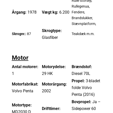
Rulle storsejl,
Rullegenua,
Årgang:
1978
Vægt kg:
6.200
Fendere,
Brandslukker,
Stævnplatform,
Skrogtype:
Skrognr.:
87
Teakdæk m.m.
Glasfiber
Motor
Antal motorer:
Motorydelse:
Brændstof:
1
29 HK
Diesel 70L
Propel:
3-bladet
Motorfabrikat:
Motorårgang:
folde Volvo
Volvo Penta
2002
Penta (2016)
Bovpropel:
Ja –
Motortype:
Drifttimer:
Sidepower 60
MD2030 D