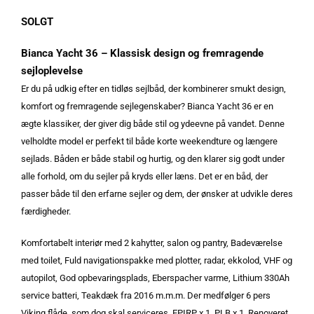
SOLGT
Bianca Yacht 36 – Klassisk design og fremragende
sejloplevelse
Er du på udkig efter en tidløs sejlbåd, der kombinerer smukt design,
komfort og fremragende sejlegenskaber? Bianca Yacht 36 er en
ægte klassiker, der giver dig både stil og ydeevne på vandet. Denne
velholdte model er perfekt til både korte weekendture og længere
sejlads. Båden er både stabil og hurtig, og den klarer sig godt under
alle forhold, om du sejler på kryds eller læns. Det er en båd, der
passer både til den erfarne sejler og dem, der ønsker at udvikle deres
færdigheder.
Komfortabelt interiør med 2 kahytter, salon og pantry, Badeværelse
med toilet, Fuld navigationspakke med plotter, radar, ekkolod, VHF og
autopilot, God opbevaringsplads, Eberspacher varme, Lithium 330Ah
service batteri, Teakdæk fra 2016 m.m.m. Der medfølger 6 pers
Viking flåde, som dog skal serviceres, EPIRP x 1, PLB x 1, Renoveret