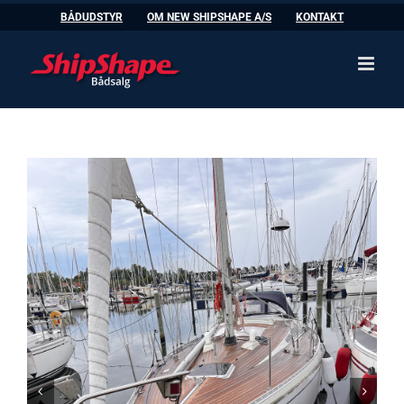
Skip
BÅDUDSTYR
OM NEW SHIPSHAPE A/S
KONTAKT
to
content

