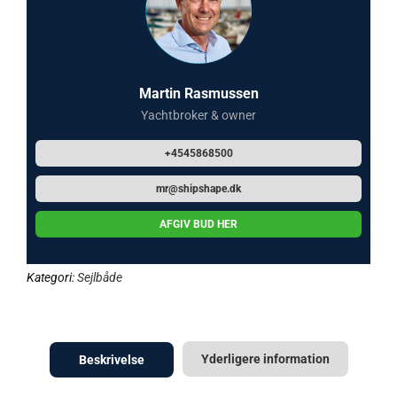
Martin Rasmussen
Yachtbroker & owner
+4545868500
mr@shipshape.dk
AFGIV BUD HER
Kategori:
Sejlbåde
Yderligere information
Beskrivelse