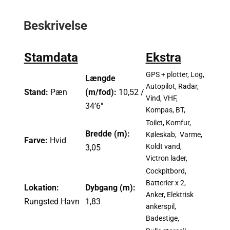
Beskrivelse
Stamdata
Ekstra
GPS + plotter, Log,
Længde
Autopilot, Radar,
Stand:
Pæn
(m/fod):
10,52 /
Vind, VHF,
34’6″
Kompas, BT,
Toilet, Komfur,
Bredde (m):
Køleskab, Varme,
Farve:
Hvid
Koldt vand,
3,05
Victron lader,
Cockpitbord,
Batterier x 2,
Lokation:
Dybgang (m):
Anker, Elektrisk
Rungsted Havn
1,83
ankerspil,
Badestige,