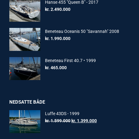
Hanse 455 "Queen B" - 2017
kr.
2.490.000
Beneteau Oceanis 50 "Savannah" 2008
kr.
1.990.000
Beneteau First 40.7 • 1999
kr.
465.000
NEDSATTE BÅDE
Luffe 43DS - 1999
Original
Current
kr.
1.599.000
kr.
1.399.000
price
price
was:
is: