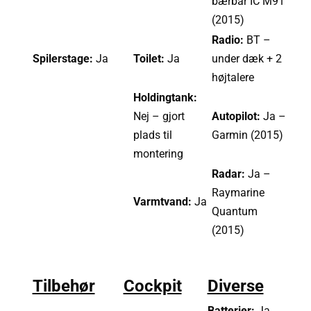
bærbar IC M91
(2015)
Radio:
BT –
Spilerstage:
Ja
Toilet:
Ja
under dæk + 2
højtalere
Holdingtank:
Nej – gjort
Autopilot:
Ja –
plads til
Garmin (2015)
montering
Radar:
Ja –
Raymarine
Varmtvand:
Ja
Quantum
(2015)
Tilbehør
Cockpit
Diverse
Batterier:
Ja,