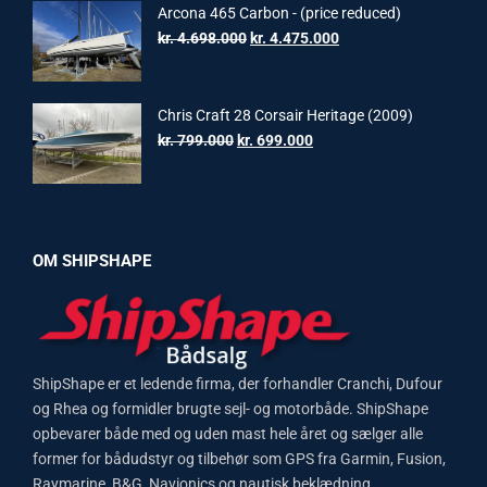
kr. 1.599.000.
kr. 1.399.000.
Arcona 465 Carbon - (price reduced)
Original
Current
kr.
4.698.000
kr.
4.475.000
price
price
was:
is:
kr. 4.698.000.
kr. 4.475.000.
Chris Craft 28 Corsair Heritage (2009)
Original
Current
kr.
799.000
kr.
699.000
price
price
was:
is:
kr. 799.000.
kr. 699.000.
OM SHIPSHAPE
ShipShape er et ledende firma, der forhandler Cranchi, Dufour
og Rhea og formidler brugte sejl- og motorbåde. ShipShape
opbevarer både med og uden mast hele året og sælger alle
former for bådudstyr og tilbehør som GPS fra Garmin, Fusion,
Raymarine, B&G, Navionics og nautisk beklædning.