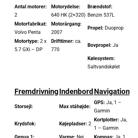
Antal motorer:
Motorydelse:
Brændstof:
2
640 HK (2×320)
Benzin 537L
Motorfabrikat:
Motorårgang:
Propel:
Duoprop
Volvo Penta
2007
Motortype:
2 x
Drifttimer:
ca.
Bovpropel:
Ja
5.7 GXi – DP
770
Kølesystem:
Saltvandskølet
Fremdrivning
Indenbord
Navigation
GPS:
Ja, 1 –
Storsejl:
Max ståhøjde:
Garmin
Kortplotter:
Ja,
Krydsfok:
Køjepladser:
2
1 – Garmin
Genua 1:
Varme:
Nej
Kompas:
Ja, 1