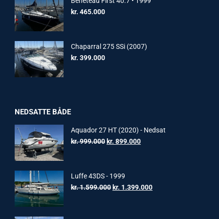
Beneteau First 40.7 • 1999
kr.
465.000
Chaparral 275 SSi (2007)
kr.
399.000
NEDSATTE BÅDE
Aquador 27 HT (2020) - Nedsat
Original
Current
kr.
999.000
kr.
899.000
price
price
was:
is:
kr. 999.000.
kr. 899.000.
Luffe 43DS - 1999
Original
Current
kr.
1.599.000
kr.
1.399.000
price
price
was:
is: