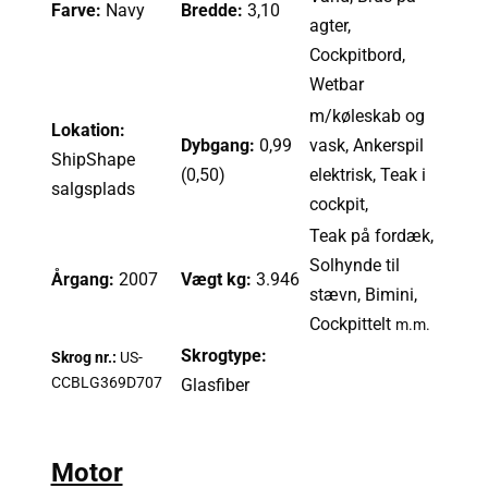
Farve:
Navy
Bredde:
3,10
agter,
Cockpitbord,
Wetbar
m/køleskab og
Lokation:
Dybgang:
0,99
vask, Ankerspil
ShipShape
(0,50)
elektrisk, Teak i
salgsplads
cockpit,
Teak på fordæk,
Solhynde til
Årgang:
2007
Vægt kg:
3.946
stævn, Bimini,
Cockpittelt
m.m.
Skrogtype:
Skrog nr.:
US-
CCBLG369D707
Glasfiber
Motor