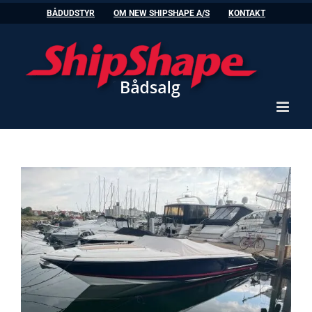
Skip
BÅDUDSTYR
OM NEW SHIPSHAPE A/S
KONTAKT
to
content