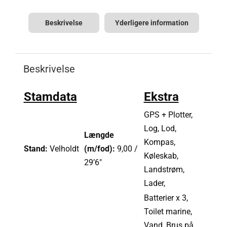
Beskrivelse
Yderligere information
Beskrivelse
Stamdata
Ekstra
GPS + Plotter,
Log, Lod,
Længde
Kompas,
Stand:
Velholdt
(m/fod):
9,00 /
Køleskab,
29’6″
Landstrøm,
Lader,
Batterier x 3,
Toilet marine,
Vand, Brus på