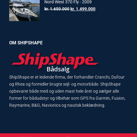
kr. 1.599.000.
kr. 1.399.000.
Nord West 370 Fly - 2009
Original
Current
kr.
1.650.000
kr.
1.499.000
price
price
was:
is:
kr. 1.650.000.
kr. 1.499.000.
OM SHIPSHAPE
ShipShape er et ledende firma, der forhandler Cranchi, Dufour
og Rhea og formidler brugte sejl- og motorbåde. ShipShape
opbevarer både med og uden mast hele året og sælger alle
former for bådudstyr og tilbehør som GPS fra Garmin, Fusion,
Raymarine, B&G, Navionics og nautisk beklædning.