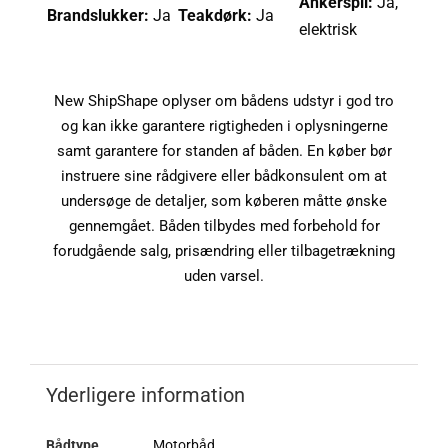
Ankerspil:
Ja,
Brandslukker:
Ja
Teakdørk:
Ja
elektrisk
New ShipShape oplyser om bådens udstyr i god tro
og kan ikke garantere rigtigheden i oplysningerne
samt garantere for standen af båden. En køber bør
instruere sine rådgivere eller bådkonsulent om at
undersøge de detaljer, som køberen måtte ønske
gennemgået. Båden tilbydes med forbehold for
forudgående salg, prisændring eller tilbagetrækning
uden varsel.
Yderligere information
Bådtype
Motorbåd