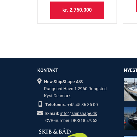
kr.
2.760.000
KONTAKT
NYEST
New ShipShape A/S
Rungsted Havn 1 2960 Rungsted
Kyst Denmark
Telefonnr.:
+45 45 86 85 00
E-mail:
info@shipshape.dk
CVR-number: DK-31857953