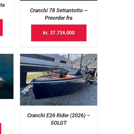
te
Cranchi 78 Settantotto –
Preorder fra
kr.
37.734.000
–
Cranchi E26 Rider (2026) –
SOLGT