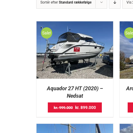
Sortér efter
Standard rækkefølge
Vis
Sale!
Sale
Aquador 27 HT (2020) –
Ar
Nedsat
Original
Current
kr.
899.000
kr.
999.000
price
price
was:
is:
kr. 999.000.
kr. 899.000.