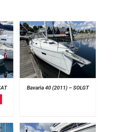
SAT
Bavaria 40 (2011) – SOLGT
rrent
ice
:
. 295.000.