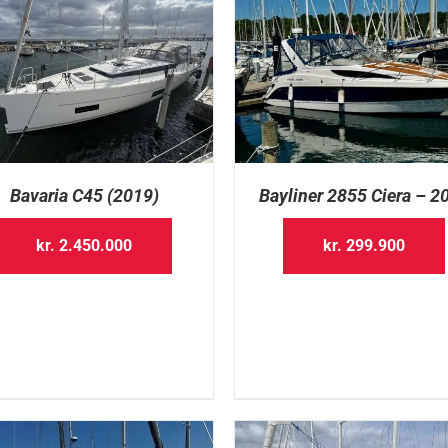
Bavaria C45 (2019)
Bayliner 2855 Ciera – 2
kr.
2.450.000
kr.
299.900