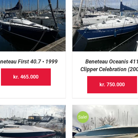
neteau First 40.7 • 1999
Beneteau Oceanis 41
Clipper Celebration (20
kr.
465.000
kr.
750.000
Sale!