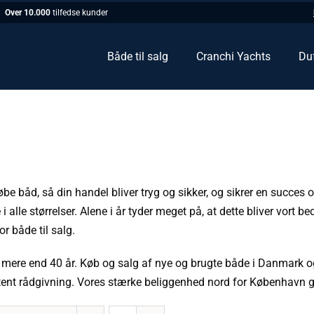
Over 10.000
tilfedse kunder
Både til salg
Cranchi Yachts
Du
øbe båd, så din handel bliver tryg og sikker, og sikrer en succes
 alle størrelser. Alene i år tyder meget på, at dette bliver vort bed
r både til salg.
mere end 40 år. Køb og salg af nye og brugte både i Danmark o
etent rådgivning. Vores stærke beliggenhed nord for København