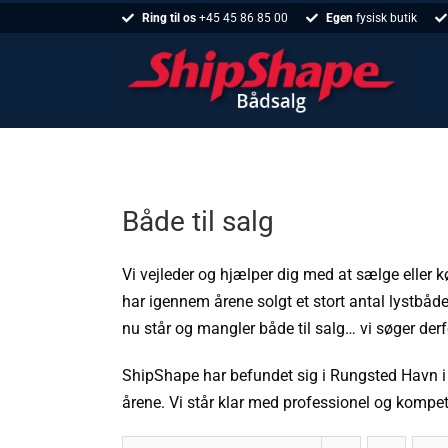
Skip
Ring til os
+45 45 86 85 00
Egen
fysisk butik
to
content
Både til salg
Vi vejleder og hjælper dig med at sælge eller k
har igennem årene solgt et stort antal lystbåde i
nu står og mangler både til salg… vi søger derfo
ShipShape har befundet sig i Rungsted Havn i 
årene. Vi står klar med professionel og komp