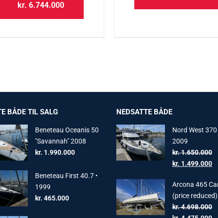
kr.
6.744.000
E BÅDE TIL SALG
NEDSATTE BÅDE
Beneteau Oceanis 50
Nord West 370 
"Savannah" 2008
2009
kr.
1.990.000
kr.
1.650.000
Original
C
kr.
1.499.000
price
pr
Beneteau First 40.7 •
Arcona 465 Ca
was:
is:
1999
(price reduced)
kr. 1.650.000.
kr
kr.
465.000
kr.
4.698.000
Original
C