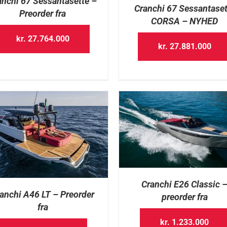
anchi 67 Sessantasette –
Cranchi 67 Sessantaset
Preorder fra
CORSA – NYHED
kr.
27.764.000
kr.
27.881.000
Cranchi E26 Classic 
anchi A46 LT – Preorder
preorder fra
fra
kr.
1.233.000