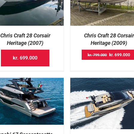
Chris Craft 28 Corsair
Chris Craft 28 Corsair
Heritage (2007)
Heritage (2009)
Original
Cu
kr.
699.000
kr.
799.000
kr.
699.000
price
pr
was:
is
kr. 799.000.
kr