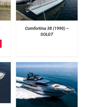
Comfortina 38 (1990) –
SOLGT
rrent
ice
:
. 699.000.