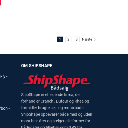
1
2
3
Næste
OM SHIPSHAPE
Fly -
ShipShape er et ledende firma, der
urrent
forhandler Cranchi, Dufour og Rhea og
ice
formidler brugte sejl- og motorbåde.
rbon -
ShipShape opbevarer både med og uden
. 1.499.000.
mast hele året og sælger alle former for
bådudstyr og tilbehør som GPS fra
urrent