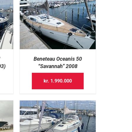
1
Beneteau Oceanis 50
03)
“Savannah” 2008
kr.
1.990.000