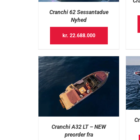
Cr
Cranchi 62 Sessantadue
Nyhed
kr.
22.688.000
Cr
Cranchi A32 LT – NEW
preorder fra