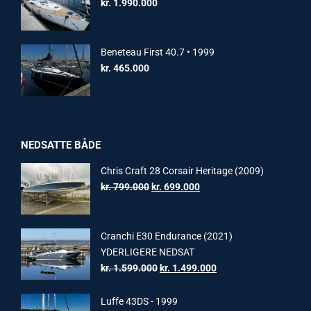
kr.
1.990.000
Beneteau First 40.7 • 1999
kr.
465.000
NEDSATTE BÅDE
Chris Craft 28 Corsair Heritage (2009)
Original
Current
kr.
799.000
kr.
699.000
price
price
was:
is:
kr. 799.000.
kr. 699.000.
Cranchi E30 Endurance (2021)
YDERLIGERE NEDSAT
Original
Current
kr.
1.599.000
kr.
1.499.000
price
price
was:
is:
Luffe 43DS - 1999