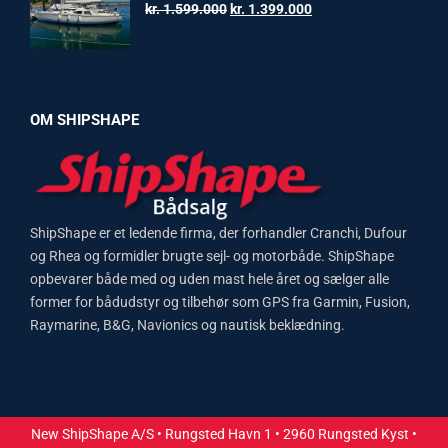
kr. 1.599.000.
kr. 1.499.000.
Original
Current
kr.
1.599.000
kr.
1.399.000
price
price
was:
is:
kr. 1.599.000.
kr. 1.399.000.
OM SHIPSHAPE
ShipShape er et ledende firma, der forhandler Cranchi, Dufour
og Rhea og formidler brugte sejl- og motorbåde. ShipShape
opbevarer både med og uden mast hele året og sælger alle
former for bådudstyr og tilbehør som GPS fra Garmin, Fusion,
Raymarine, B&G, Navionics og nautisk beklædning.
New ShipShape A/S • Rungsted Havn 1 • 2960 Rungsted Kyst •