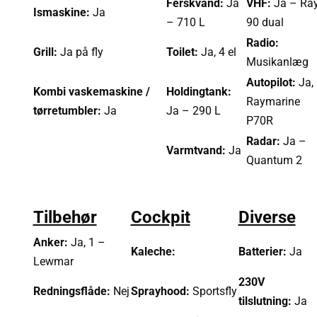
Ferskvand:
Ja
VHF:
Ja – Ra
Ismaskine:
Ja
– 710 L
90 dual
Radio:
Grill:
Ja på fly
Toilet:
Ja, 4 el
Musikanlæg
Autopilot:
Ja,
Kombi vaskemaskine /
Holdingtank:
Raymarine
tørretumbler:
Ja
Ja – 290 L
P70R
Radar:
Ja –
Varmtvand:
Ja
Quantum 2
Tilbehør
Cockpit
Diverse
Anker:
Ja, 1 –
Kaleche:
Batterier:
Ja
Lewmar
230V
Redningsflåde:
Nej
Sprayhood:
Sportsfly
tilslutning:
Ja