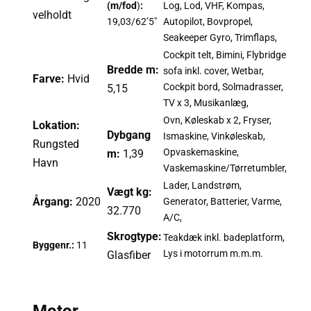
(m/fod
)
:
Log, Lod, VHF, Kompas,
velholdt
19,03/62’5″
Autopilot, Bovpropel,
Seakeeper Gyro, Trimflaps,
Cockpit telt, Bimini, Flybridge
Bredde m:
sofa inkl. cover, Wetbar,
Farve:
Hvid
Cockpit bord, Solmadrasser,
5,15
TV x 3, Musikanlæg,
Ovn, Køleskab x 2, Fryser,
Lokation:
Dybgang
Ismaskine, Vinkøleskab,
Rungsted
Opvaskemaskine,
m:
1,39
Havn
Vaskemaskine/Tørretumbler,
Lader, Landstrøm,
Vægt kg:
Årgang:
2020
Generator, Batterier, Varme,
32.770
A/C,
Skrogtype:
Teakdæk inkl. badeplatform,
Byggenr.:
11
Lys i motorrum m.m.m.
Glasfiber
Motor