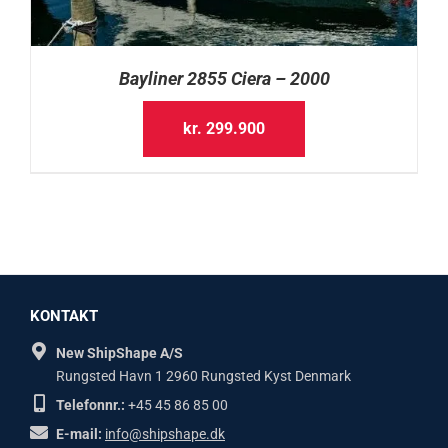
Bayliner 2855 Ciera – 2000
kr.
299.900
KONTAKT
New ShipShape A/S
Rungsted Havn 1 2960 Rungsted Kyst Denmark
Telefonnr.:
+45 45 86 85 00
E-mail:
info@shipshape.dk