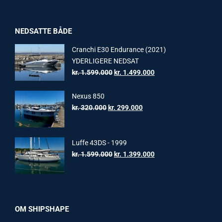
NEDSATTE BÅDE
Cranchi E30 Endurance (2021)
YDERLIGERE NEDSAT
Original
Current
kr.
1.599.000
kr.
1.499.000
price
price
was:
is:
Nexus 850
kr. 1.599.000.
kr. 1.499.000.
Original
Current
kr.
320.000
kr.
299.000
price
price
was:
is:
kr. 320.000.
kr. 299.000.
Luffe 43DS - 1999
Original
Current
kr.
1.599.000
kr.
1.399.000
price
price
was:
is:
kr. 1.599.000.
kr. 1.399.000.
OM SHIPSHAPE