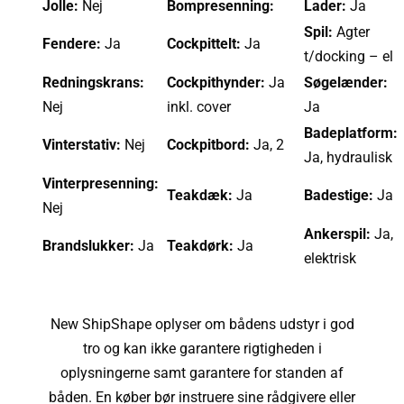
Jolle:
Nej
Bompresenning:
Lader:
Ja
Spil:
Agter
Fendere:
Ja
Cockpittelt:
Ja
t/docking – el
Redningskrans:
Cockpithynder:
Ja
Søgelænder:
Nej
inkl. cover
Ja
Badeplatform:
Vinterstativ:
Nej
Cockpitbord:
Ja, 2
Ja, hydraulisk
Vinterpresenning:
Teakdæk:
Ja
Badestige:
Ja
Nej
Ankerspil:
Ja,
Brandslukker:
Ja
Teakdørk:
Ja
elektrisk
New ShipShape oplyser om bådens udstyr i god
tro og kan ikke garantere rigtigheden i
oplysningerne samt garantere for standen af
båden. En køber bør instruere sine rådgivere eller