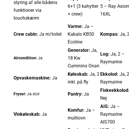
styring af alle bådens
6+1 (3 kahytter
5 – Ray Axio
funktioner via
+ crew)
16XL
touchskærm
Varme:
Ja –
Crew cabin:
Ja m/toilet
Kabalo KB50
Kompas:
Ja, 
Ecoline
Generator:
Ja,
Log:
Ja, 2 –
18 Kw
Aircondition:
Ja
Raymarine
Cummins Onan
Køleskab:
Ja, 2
Ekkolod:
Ja, 
Opvaskemaskine:
Ja
inkl. på fly
Raymarine
Fiskeekkolod
Pantry:
Ja
Fryser:
Ja stor
Nej
AIS:
Ja –
Komfur:
Ja –
Vinkøleskab:
Ja
Raymarine
multiovn
AIS700