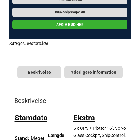
mr@shipshape.dk
AFGIV BUD HER
Kategori:
Motorbåde
Beskrivelse
Yderligere information
Beskrivelse
Stamdata
Ekstra
5 x GPS + Plotter 16″, Volvo
Længde
Glass Cockpit, ShipControl,
Stand:
Meget