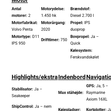
Antal
Motorydelse:
Brændstof:
motorer:
2
1.450 hk
Diesel 2.700 l
Motorfabrikat:
Motorårgang:
Propel:
IPS
Volvo Penta
2020
duoprop
Motortype:
D11
Bovpropel:
Ja –
Drifttimer:
750
IPS 950
Quick
Kølesystem:
Ferskvandskølet
Highlights/ekstra
Indenbord
Navigati
GPS:
Ja, 5 –
Stabilisator:
Ja –
Max ståhøjde:
Raymarine
Seakeeper
Axiom 16XL
ShipControl:
Ja – nem
Køjepladser:
Kortplotter:
Ja