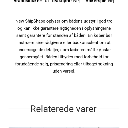
Brandslukker:
Ja
Teakdørk:
Nej
Ankerspil:
Nej
New ShipShape oplyser om bådens udstyr i god tro
og kan ikke garantere rigtigheden i oplysningerne
samt garantere for standen af båden. En køber bør
instruere sine rådgivere eller bådkonsulent om at
undersøge de detaljer, som køberen måtte ønske
gennemgået. Båden tilbydes med forbehold for
forudgående salg, prisændring eller tilbagetrækning
uden varsel.
Relaterede varer