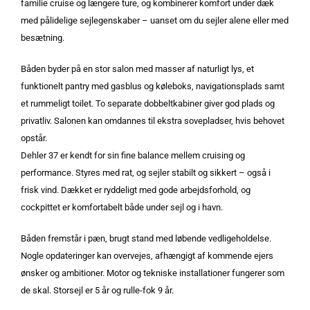
familie cruise og længere ture, og kombinerer komfort under dæk
med pålidelige sejlegenskaber – uanset om du sejler alene eller med
besætning.
Båden byder på en stor salon med masser af naturligt lys, et
funktionelt pantry med gasblus og køleboks, navigationsplads samt
et rummeligt toilet. To separate dobbeltkabiner giver god plads og
privatliv. Salonen kan omdannes til ekstra sovepladser, hvis behovet
opstår.
Dehler 37 er kendt for sin fine balance mellem cruising og
performance. Styres med rat, og sejler stabilt og sikkert – også i
frisk vind. Dækket er ryddeligt med gode arbejdsforhold, og
cockpittet er komfortabelt både under sejl og i havn.
Båden fremstår i pæn, brugt stand med løbende vedligeholdelse.
Nogle opdateringer kan overvejes, afhængigt af kommende ejers
ønsker og ambitioner. Motor og tekniske installationer fungerer som
de skal. Storsejl er 5 år og rulle-fok 9 år.