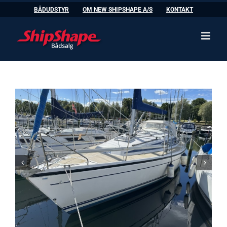
Skip
BÅDUDSTYR
OM NEW SHIPSHAPE A/S
KONTAKT
to
content

