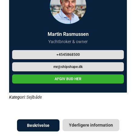
Martin Rasmussen
Yachtbroker & owner
+4545868500
mr@shipshape.dk
AFGIV BUD HER
Kategori:
Sejlbåde
Yderligere information
Beskrivelse