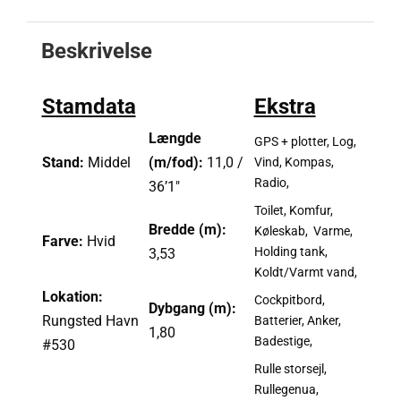
Beskrivelse
Stamdata
Ekstra
Længde
GPS + plotter, Log,
Stand:
Middel
(m/fod):
11,0 /
Vind, Kompas,
Radio,
36’1″
Toilet, Komfur,
Bredde (m):
Køleskab, Varme,
Farve:
Hvid
Holding tank,
3,53
Koldt/Varmt vand,
Lokation:
Cockpitbord,
Dybgang (m):
Rungsted Havn
Batterier, Anker,
1,80
Badestige,
#530
Rulle storsejl,
Rullegenua,