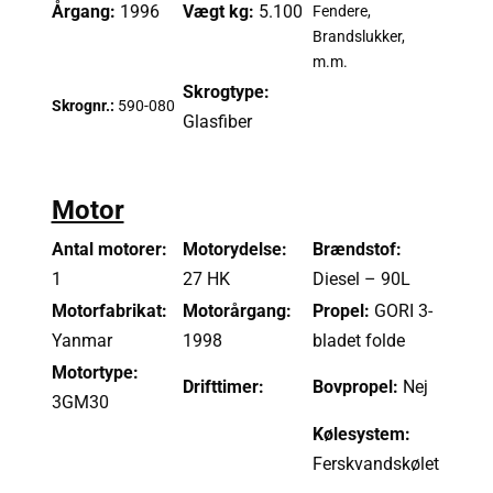
Årgang:
1996
Vægt kg:
5.100
Fendere,
Brandslukker,
m.m.
Skrogtype:
Skrognr.:
590-080
Glasfiber
Motor
Antal motorer:
Motorydelse:
Brændstof:
1
27 HK
Diesel – 90L
Motorfabrikat:
Motorårgang:
Propel:
GORI 3-
Yanmar
1998
bladet folde
Motortype:
Drifttimer:
Bovpropel:
Nej
3GM30
Kølesystem:
Ferskvandskølet