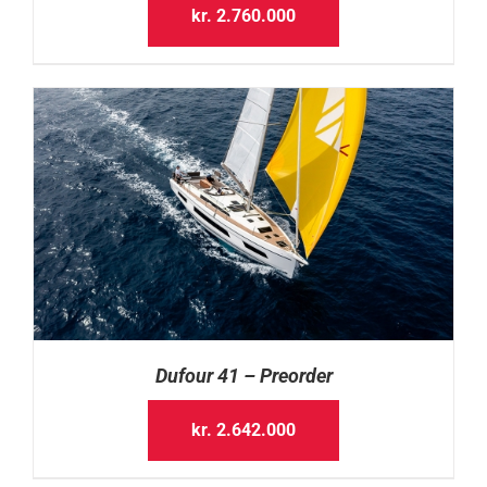
kr.
2.760.000
Dufour 41 – Preorder
kr.
2.642.000