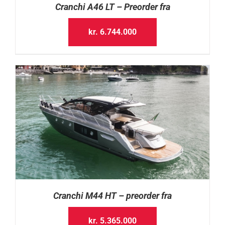
Cranchi A46 LT – Preorder fra
kr.
6.744.000
Cranchi M44 HT – preorder fra
kr.
5.365.000