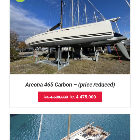
Arcona 465 Carbon – (price reduced)
Original
Current
kr.
4.475.000
kr.
4.698.000
price
price
was:
is:
kr. 4.698.000.
kr. 4.475.000.