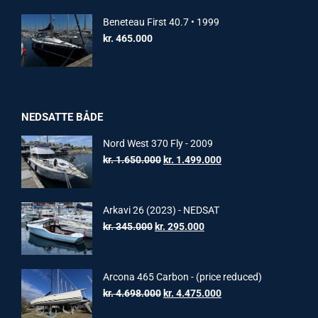
Beneteau First 40.7 • 1999
kr.
465.000
NEDSATTE BÅDE
Nord West 370 Fly - 2009
Original
Current
kr.
1.650.000
kr.
1.499.000
price
price
was:
is:
kr. 1.650.000.
kr. 1.499.000.
Arkavi 26 (2023) - NEDSAT
Original
Current
kr.
345.000
kr.
295.000
price
price
was:
is:
kr. 345.000.
kr. 295.000.
Arcona 465 Carbon - (price reduced)
Original
Current
kr.
4.698.000
kr.
4.475.000
price
price